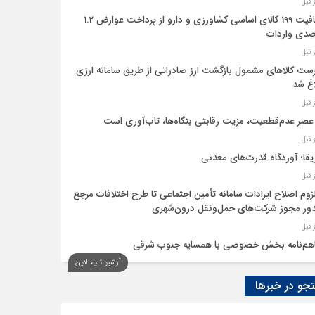
معافیت 199 کالای اساسی کشاورزی و دارو از پرداخت عوارض 1.2
دی واردات
ست کالاهای مشمول بازگشت ارز صادراتی از طریق سامانه ارزی
اغ شد
عصر عدم‌قطعیت، مزیت رقابتی بنگاه‌ها، تاب‌آوری است
یقا؛ آوردگاه قدرت‌های معدنی
لزوم اصلاح ایرادات سامانه تأمین اجتماعی تا طرح اختلافات مرجع
ر مجوز شرکت‌های حمل‌ونقل درون‌شهری
هم‌نامه بخش خصوصی با همسایه جنوب شرقی
آرشیو تایم لاین
 اقتصاد‌ها از هوش مصنوعی
و در خبرها