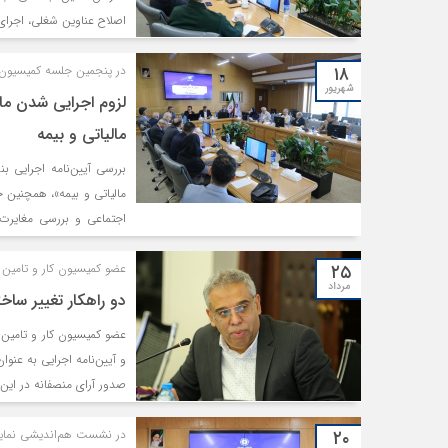
محورهای بحث ششمین جلسه 
۱۸
در پنجمین جلسه کمیسیون ک
شهریور
مالیاتی و بیمه
مالیاتی و بیمه»، همچنین 
اجتماعی و بررسی مغایرت
مطالبات، موضوعات محوری 
۲۵
عضو کمیسیون کار و تامین 
که با حضور رئیس کمیسیون ما
مرداد
دو راهکار تغییر سا
عضو کمیسیون کار و تامین 
و آیین‌نامه اجرایی به عنو
صدور آرای منصفانه در این 
۲۰
در نشست هم‌اندیشی نماین