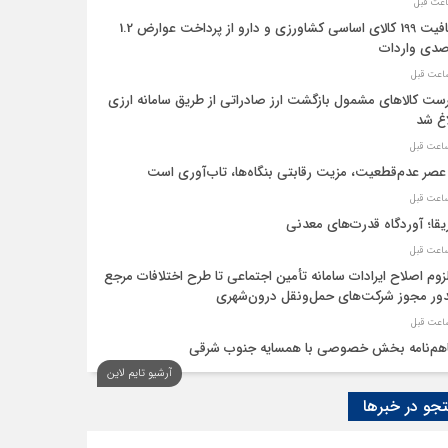
معافیت 199 کالای اساسی کشاورزی و دارو از پرداخت عوارض 1.2
دی واردات
ست کالاهای مشمول بازگشت ارز صادراتی از طریق سامانه ارزی
اغ شد
عصر عدم‌قطعیت، مزیت رقابتی بنگاه‌ها، تاب‌آوری است
یقا؛ آوردگاه قدرت‌های معدنی
لزوم اصلاح ایرادات سامانه تأمین اجتماعی تا طرح اختلافات مرجع
ر مجوز شرکت‌های حمل‌ونقل درون‌شهری
هم‌نامه بخش خصوصی با همسایه جنوب شرقی
آرشیو تایم لاین
 اقتصاد‌ها از هوش مصنوعی
و در خبرها