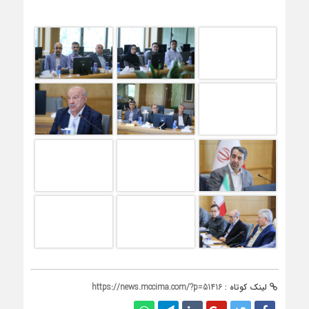
لینک کوتاه :
https://news.mccima.com/?p=51416