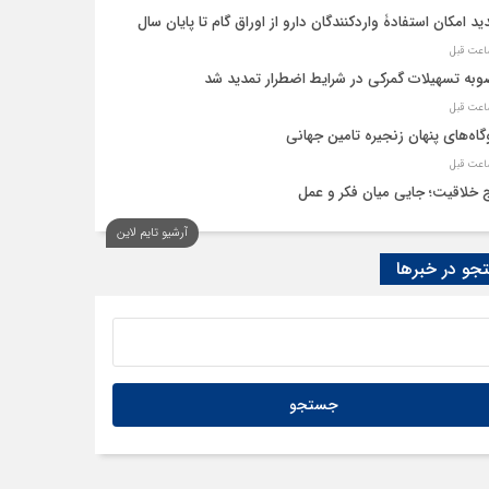
ید امکان استفادۀ واردکنندگان دارو از اوراق گام تا پایان سال
به تسهیلات گمرکی در شرایط اضطرار تمدید شد
گاه‌های پنهان زنجیره تامین جهانی
 خلاقیت؛ جایی میان فکر و عمل
آرشیو تایم لاین
نه، حلقه پیوند میدان اقتصاد و عرصه تصمیم‌گیری است
و در خبرها
م گروههای کالایی مشمول واردات با رویه جدید ارز اشخاص شدند؟