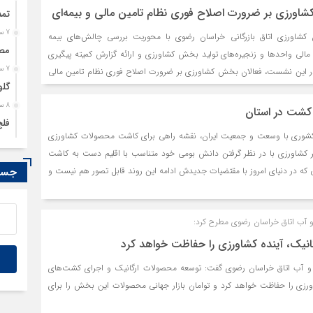
شاورزی بر ضرورت اصلاح فوری نظام تامین مالی و بیمه‌ای
تمد
7 ساعت قبل
کشاورزی اتاق بازرگانی خراسان رضوی با محوریت بررسی چالش‌های بیمه
مصو
مالی واحدها و زنجیره‌های تولید بخش کشاورزی و ارائه گزارش کمیته پیگیری
7 ساعت قبل
. در این نشست، فعالان بخش کشاورزی بر ضرورت اصلاح فوری نظام تامین مالی
گلو
8 ساعت قبل
 کشت در استان
فلج
کشوری با وسعت و جمعیت ایران، نقشه راهی برای کاشت محصولات کشاورزی
8 ساعت قبل
ر کشاورزی با در نظر گرفتن دانش بومی خود متناسب با اقلیم دست به کاشت
رسا
جستج
که در دنیای امروز با مقتضیات جدیدش ادامه این روند قابل تصور هم نیست و
9 ساعت قبل
نیازها با توجه به منابع محدود آب و زمین، باید دقیق و حساب شده باشد.
کدا
آب اتاق خراسان رضوی مطرح کرد:
نیک، آینده کشاورزی را حفاظت خواهد کرد
 آب اتاق خراسان رضوی گفت: توسعه محصولات ارگانیک و اجرای کشت‌های
زی را حفاظت خواهد کرد و توامان بازار جهانی محصولات این بخش را برای