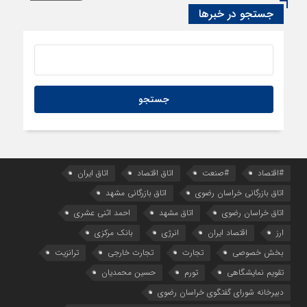
سود اقتصاد‌ها از هوش مصنوعی
جستجو در خبرها
#اقتصاد
#صنعت
اتاق اقتصاد
اتاق ایران
اتاق بازرگانی خراسان رضوی
اتاق بازرگانی مشهد
اتاق خراسان رضوی
اتاق مشهد
احمد اثنی عشری
ارز
اقتصاد ایران
انرژی
بانک مرکزی
بخش خصوصی
تجارت
تجارت خارجی
ترانزیت
تقویم نمایشگاهی
تورم
حسین محمدیان
دبیرخانه شورای گفتگوی خراسان رضوی