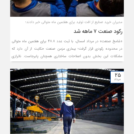
مدیران خرید صنایع از افت تولید برای هفتمین ماه متوالی خبر دادند؛
رکود صنعت ۷ ماهه شد
«شامخ صنعت» در مرداد امسال، با ثبت عدد ۴۸.۸ برای هفتمین ماه متوالی
در محدوده رکودی قرار گرفت؛ بیماری مزمن صنعت حکایت از آن دارد که
مشکلات این بخش بدون اصلاحات ساختاری همچنان پابرجاست. ناترازی
انرژی، کمبود تقاضای‌ موثر و نااطمینانی نسبت به آینده اقتصاد، عمده دلایل
وضعیت موجود صنایع است.
۲۵
مرداد