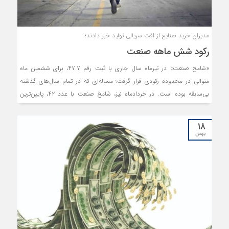
مدیران خرید صنایع از افت سریالی تولید خبر دادند؛
رکود شش ماهه صنعت
«شامخ صنعت» در تیرماه سال جاری با ثبت رقم ۴۷.۷، برای ششمین ماه
متوالی در محدوده رکودی قرار گرفت؛ مساله‌ای که در تمام سال‌های گذشته
بی‌سابقه بوده است. در خردادماه نیز، شامخ صنعت با عدد ۴۲، پایین‌ترین
میزان از مهر ۱۳۹۷ را ثبت کرده است. این آمارها به روشنی نشان می‌دهد که
بیماری صنعت در ماه‌های اخیر تشدید شده است و درمان آن با مسکن‌های
۱۸
موقتی امکان‌پذیر نیست. دو مشکل «کمبود تقاضای موثر» و «ناترازی انرژی»،
بهمن
صنعت را تحت فشار قرار داده است. چرخه تولید در نتیجه کاهش تقاضا در
داخل و خارج کشور، دچار اختلال شده است. به‌طور مشخص، حل این مساله
مستلزم «ایجاد ثبات اقتصادی» و «باز شدن قفل‌های تجارت» است. از سوی
دیگر، رفع «ناترازی» بدون سرمایه‌گذاری در زیرساخت‌ها ممکن نیست.
خاموشی‌های مکرر نه تنها دوای درد کمبود انرژی نبوده، بلکه واحدهای فعال را
نیز با خطر ورشکستگی مواجه کرده است. در نهایت بدون در نظر گرفتن
واقعیت‌های موجود و اتخاذ تصمیمات راهبردی، احتمالا سریال رکود بیش از