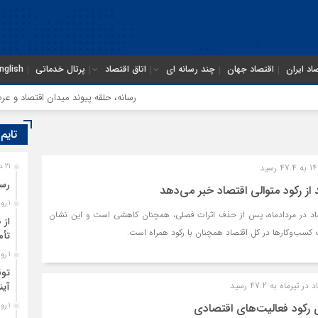
اد ایران
اقتصاد جهان
چند رسانه ای
اتاق اقتصاد
پرتال خدماتی
nglish
رسانه، حلقه پیوند میدان اقتصاد و عرصه ت
تایم
21 دقیقه قبل
رسا
ز رکود متوالی اقتصاد خبر می‌دهد
1 روز قبل
د در مردادماه، پس از حذف اثرات فصلی، همچنان کاهشی است و این نشان
از 
کسب‌وکارها در کل اقتصاد همچنان با رکود همراه ‌است.
تأم
1 روز قبل
توق
ماه به 47.2 رسید
آین
رکود فعالیت‌های اقتصادی
1 روز قبل