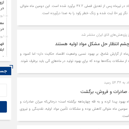
لزو
شاخص مدیران خرید اقتصاد در تیرماه پس از تعدیل فصلی 47.2 برآورد شده است. این دومین ماه متوالی
در 
ه صدا درآورده است.
1 روز قبل
درص
 پژوهش‌های اتاق ایران منتشر شد
1 روز قبل
چشم انتظار حل مشکل مواد اولیه هستند
فهر
ابل
ماه از گزارش شامخ، بر بهبود نسبی وضعیت اقتصاد حکایت دارد؛ اما کمبود و
2 روز قبل
ه از مشکلات بنگاه‌ها بوده که برای بهبود تولید در ماه‌های آتی باید برطرف شوند.
در 
جستج
2 روز قبل
آفر
5 رسید
2 روز قبل
د صادرات و فروش، برگشت
از 
صدو
هبود پیدا کرده و به قله چهارماهه برگشته است؛ درحالی‌که میزان صادرات و
2 روز قبل
 سومین ماه متوالی کاهش بوده و مشکلات تأمین مواد اولیه، نقدینگی و نیروی
تفا
است.