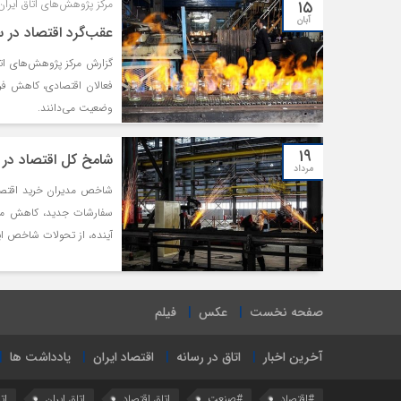
۱۵
مرکز پژوهش‌های اتاق ایران شامخ مهرماه
آبان
عقب‌گرد اقتصاد در 
فعالان اقتصادی، کاهش فرو
وضعیت می‌دانند.
۱۹
شامخ کل اقتصاد در تیر ۱۴۰۱ به منطقه خن
مرداد
سفارشات جدید، کاهش موجو
آینده، از تحولات شاخص ا
صفحه نخست
عکس
فیلم
آخرین اخبار
اتاق در رسانه
اقتصاد ایران
یادداشت ها
#اقتصاد
#صنعت
اتاق اقتصاد
اتاق ایران
ات