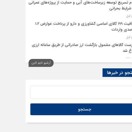
م تسریع توسعه زیرساخت‌های آبی و حمایت از پروژه‌های عمرانی
شرایط بحرانی
معافیت 199 کالای اساسی کشاورزی و دارو از پرداخت عوارض 1.2
دی واردات
ست کالاهای مشمول بازگشت ارز صادراتی از طریق سامانه ارزی
اغ شد
آرشیو تایم لاین
عصر عدم‌قطعیت، مزیت رقابتی بنگاه‌ها، تاب‌آوری است
و در خبرها
یقا؛ آوردگاه قدرت‌های معدنی
لزوم اصلاح ایرادات سامانه تأمین اجتماعی تا طرح اختلافات مرجع
ر مجوز شرکت‌های حمل‌ونقل درون‌شهری
هم‌نامه بخش خصوصی با همسایه جنوب شرقی