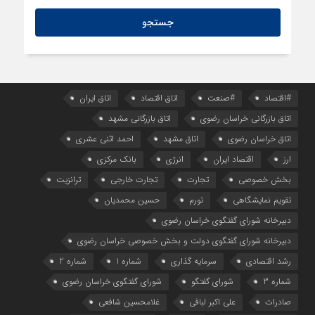
راهنمای نحوه شرکت در مناقصات کالا و تدارکات عمومی قزاقستان
#اقتصاد
#صنعت
اتاق اقتصاد
اتاق ایران
اتاق بازرگانی خراسان رضوی
اتاق بازرگانی مشهد
اتاق خراسان رضوی
اتاق مشهد
احمد اثنی عشری
ارز
اقتصاد ایران
انرژی
بانک مرکزی
بخش خصوصی
تجارت
تجارت خارجی
ترانزیت
تقویم نمایشگاهی
تورم
حسین محمدیان
دبیرخانه شورای گفتگوی خراسان رضوی
دبیرخانه شورای گفتگوی دولت و بخش خصوصی خراسان رضوی
رشد اقتصادی
سرمایه گذاری
شماره 1
شماره 2
شماره 3
شورای گفتگو
شورای گفتگوی خراسان رضوی
صادرات
علی اکبر لبافی
غلامحسین شافعی