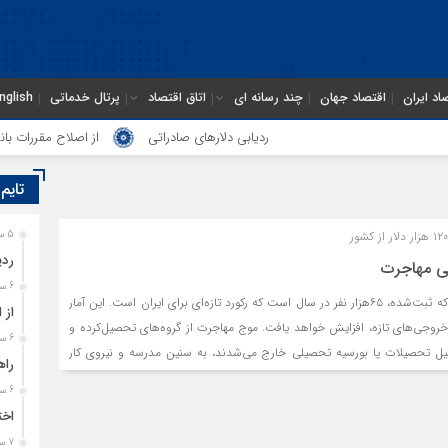
اد ایران
اقتصاد جهان
چند رسانه ای
اتاق اقتصاد
پرتال خدماتی
nglish
ردیابی دلارهای صادراتی
از اصلاح مقررات بانکی 
تایم
5 ساعت قبل
ردی
دمی مهاجرت
6 ساعت قبل
آخرین آمار مهاجران ایرانی که ثبت‌شده، ۶۵هزار نفر در سال است که رکورد تازه‌ای برای ایران است. این آمار
از 
روجی‌های تازه، افزایش خواهد یافت. موج مهاجرت از گروه‌های تحصیل‌کرده و
6 ساعت قبل
یل تحصیلات یا بورسیه تحصیلی خارج می‌شدند، به سنین مدرسه و نیروی کار
راه
مهاجرت به‌گونه‌ای است که ظرف سال‌های آینده نگرانی درباره نه فقط
6 ساعت قبل
، پرستاری و مهندسی، بلکه کمبود نیروی کار وجود دارد که چالشی جدی است.
اخت
7 ساعت قبل