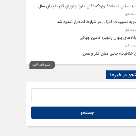
ید امکان استفادۀ واردکنندگان دارو از اوراق گام تا پایان سال
به تسهیلات گمرکی در شرایط اضطرار تمدید شد
گاه‌های پنهان زنجیره تامین جهانی
 خلاقیت؛ جایی میان فکر و عمل
آرشیو تایم لاین
نه، حلقه پیوند میدان اقتصاد و عرصه تصمیم‌گیری است
و در خبرها
م گروههای کالایی مشمول واردات با رویه جدید ارز اشخاص شدند؟