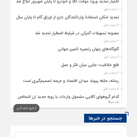
اختیار تمدید ورود موقت کالا و خودرو تا پایان شهریور ابلاغ شد
2 ساعت قبل
تمدید امکان استفادۀ واردکنندگان دارو از اوراق گام تا پایان سال
3 ساعت قبل
مصوبه تسهیلات گمرکی در شرایط اضطرار تمدید شد
3 ساعت قبل
گلوگاه‌های پنهان زنجیره تامین جهانی
4 ساعت قبل
فلج خلاقیت؛ جایی میان فکر و عمل
4 ساعت قبل
رسانه، حلقه پیوند میدان اقتصاد و عرصه تصمیم‌گیری است
5 ساعت قبل
کدام گروههای کالایی مشمول واردات با رویه جدید ارز اشخاص
شدند؟
آرشیو تایم لاین
5 ساعت قبل
جستجو در خبرها
بحران آینده، بحران شغل نیست
6 ساعت قبل
درس‌هایی برای توسعه تجارت خارجی