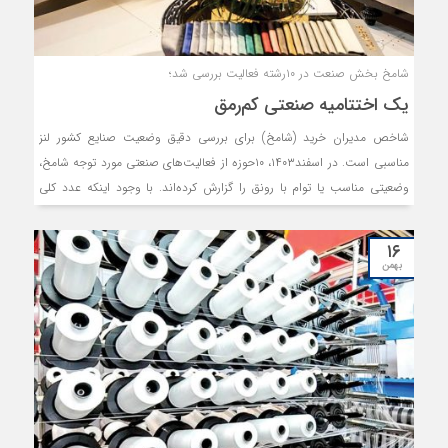
شامخ بخش صنعت در ۱۰رشته فعالیت بررسی شد؛
یک اختتامیه صنعتی کم‌رمق
شاخص مدیران خرید (شامخ) برای بررسی دقیق وضعیت صنایع کشور لنز
مناسبی است. در اسفند۱۴۰۳، ۱۰حوزه از فعالیت‌های صنعتی مورد توجه شامخ،
وضعیتی مناسب یا توام با رونق را گزارش کرده‌اند. با وجود اینکه عدد کلی
شاخص روی سطح ۵۰ قرار گرفته، اما مدیران خرید در ۵رشته فعالیت «چوب،
کاغذ و مبلمان»، «ماشین‌سازی و لوازم خانگی»، «لاستیک و پلاستیک»،
۱۶
«شیمیایی» و «نساجی» وضعیت مناسبی را ارائه کردند. دلیل وضعیت بهتر این
بهمن
۵رشته‌فعالیت عمدتا به «سفارش‌های جدید» و «فروش» در وهله نخست و
سپس «صادرات»، «موجودی مواد اولیه» و «سرعت بالای تحویل و انجام
سفارش‌ها» در وهله بعدی برمی‌گردد.