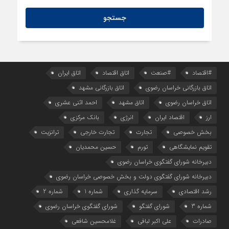
راهنمای نحوه شرکت در مناقصات کالا و تدارکات عمومی قزاقستان
#اقتصاد
#صنعت
اتاق اقتصاد
اتاق ایران
اتاق بازرگانی خراسان رضوی
اتاق بازرگانی مشهد
اتاق خراسان رضوی
اتاق مشهد
احمد اثنی عشری
ارز
اقتصاد ایران
انرژی
بانک مرکزی
بخش خصوصی
تجارت
تجارت خارجی
ترانزیت
تقویم نمایشگاهی
تورم
حسین محمدیان
دبیرخانه شورای گفتگوی خراسان رضوی
دبیرخانه شورای گفتگوی دولت و بخش خصوصی خراسان رضوی
رشد اقتصادی
سرمایه گذاری
شماره 1
شماره 2
شماره 3
شورای گفتگو
شورای گفتگوی خراسان رضوی
صادرات
علی اکبر لبافی
غلامحسین شافعی