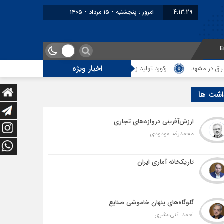
4:13:30
برابر با : Thursday - 6 August - 2026
E
اخبار ویژه
کورد تولید زعفران در گرو مدیریت بازار کار فصل برداشت
چه نوع پرسش‌هایی را 
اشت ها
ارزش‌آفرینی دروازه‌های تجاری
محمدرضا مودودی
تاریکخانه آماری ایران
گلوگاه‌های پنهان خاموشی صنایع
احمد اثنی‌عشری