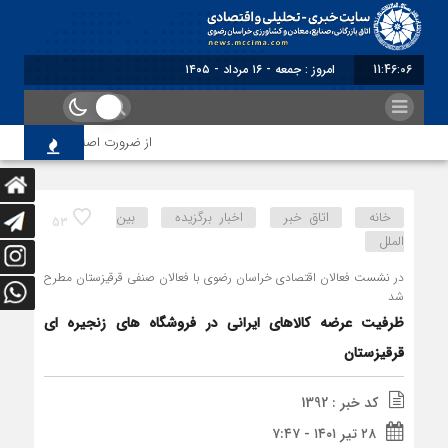
11:46:06
برابر با : Friday - 7 August - 2026
از ضرورت اصلاح رویه‌های بازرسی ت
خانه
اتاق خبر
اخبار برگزیده
بین
53
الملل
در نشست فعالان اقتصادی خراسان رضوی با فعالان صنفی قرقیزستان مطرح
شد
ظرفیت عرضه کالاهای ایرانی در فروشگاه های زنجیره ای
قرقیزستان
کد خبر : 1392
۲۸ تیر ۱۴۰۱ - ۷:۴۷