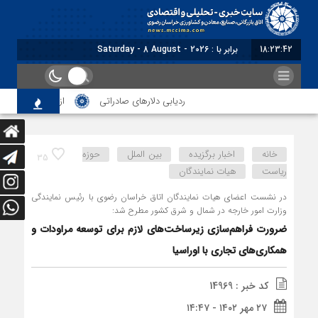
18:23:44
برابر با : Saturday - 8 August - 2026
ردیابی دلارهای صادراتی
از اصلاح مقررات بانکی و ار
خانه
اخبار برگزیده
بین الملل
حوزه
35
ریاست
هیات نمایندگان
در نشست اعضای هیات نمایندگان اتاق خراسان رضوی با رئیس نمایندگی
وزارت امور خارجه در شمال و شرق کشور مطرح شد:
ضرورت فراهم‌سازی زیرساخت‌های لازم برای توسعه مراودات و
همکاری‌های تجاری با اوراسیا
کد خبر : 14969
۲۷ مهر ۱۴۰۲ - ۱۴:۴۷