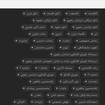
#اقتصاد
#صنعت
اتاق اقتصاد
اتاق ایران
اتاق بازرگانی خراسان رضوی
اتاق بازرگانی مشهد
اتاق خراسان رضوی
اتاق مشهد
احمد اثنی عشری
ارز
اقتصاد ایران
انرژی
بانک مرکزی
بخش خصوصی
تجارت
تجارت خارجی
ترانزیت
تقویم نمایشگاهی
تورم
حسین محمدیان
دبیرخانه شورای گفتگوی خراسان رضوی
دبیرخانه شورای گفتگوی دولت و بخش خصوصی خراسان رضوی
رشد اقتصادی
سرمایه گذاری
شماره 1
شماره 2
شماره 3
شورای گفتگو
شورای گفتگوی خراسان رضوی
صادرات
علی اکبر لبافی
غلامحسین شافعی
غلامحسین مظفری
مالیات
محمدحسین روشنک
محمدرضا توکلی زاده
محمود امتی
معدن
نمایشگاه خارجی
هوش مصنوعی
واردات
کارکنان