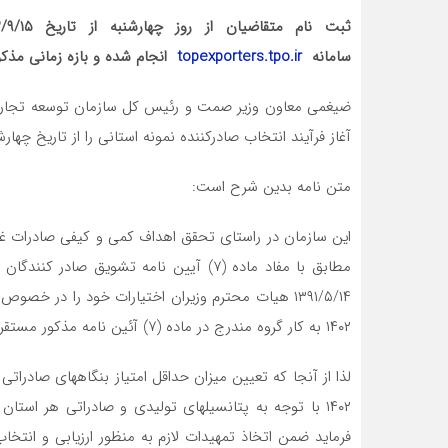
سامانه
topexporters.tpo.ir
انجام شده و بازه زمانی مذکو
ضیغمی معاون وزیر صمت و رئیس کل سازمان توسعه تجارت ا
آغاز فرآیند انتخاب صادرکننده نمونه استانی را از تاریخ چهارشنبه ۱۵ آذرماه ۱۴۰۲ اعلام
متن نامه بدین شرح است:
این سازمان در راستای تحقق اهداف کمی و کیفی صادرات غی
۱۳۹۱/۵/۱۴ هیات محترم وزیران اختیارات خود را در خ
۱۴۰۲ به کار گروه مندرج در ماده (۷) آئین نامه مذکور مستقر در آن اداره کل تفویض می نماید.
لذا از آنجا که تعیین میزان حداقل امتیاز بنگاههای صادراتی
۱۴۰۲ با توجه به پتانسیلهای تولیدی و صادراتی هر است
فرماید ضمن اتخاذ تمهیدات لازم به منظور ارزیابی و انتخاب