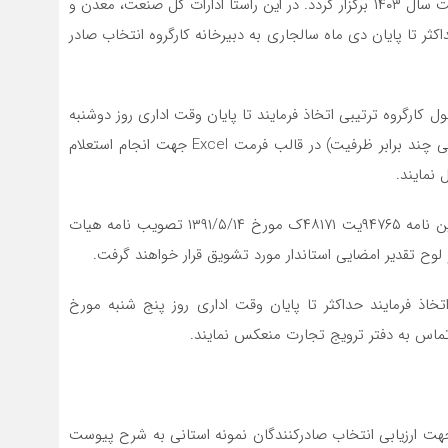
کنندگان برگزیده استانی سال جاری حداکثر تا پایان اردیبهشت سال ۱۴۰۳ برگزار گردد. در این راستا ادارات کل صنعت، معدن و
کثر تا پایان دی ماه سالجاری به دبیرخانه کارگروه انتخاب صادر
ل کارگروه ترتیبی اتخاذ فرمایند تا پایان وقت اداری روز دوشنبه
مورخ ۱۴۰۲/۱۰/۱۸ جدول فهرست و مشخصات منتخبین نهایی چند برابر ظرفیت) در قالب فرمت Excel جهت انجام استعلام
 نمایند.
۱۶- صادر کنندگان برگزیده استانی طبق ضوابط مندرج در آئین نامه ۹۴۷۶۵یت ۴۸۱۷۱ک مورخ ۱۳۹۱/۵/۱۴ تصویب نامه هیات
لوح تقدیر امضایی استاندار مورد تشویق قرار خواهند گرفت.
خاذ فرمایند حداکثر تا پایان وقت اداری روز پنج شنبه مورخ
هت ارزیابی انتخاب صادرکنندگان نمونه استانی به شرح پیوست