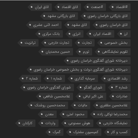
#اقتصاد
#صنعت
اتاق اقتصاد
اتاق ایران
اتاق بازرگانی خراسان رضوی
اتاق بازرگانی مشهد
اتاق خراسان رضوی
اتاق مشهد
احمد اثنی عشری
ارز
اقتصاد ایران
انرژی
بانک مرکزی
بخش خصوصی
تجارت
تجارت خارجی
ترانزیت
تقویم نمایشگاهی
تورم
حسین محمدیان
دبیرخانه شورای گفتگوی خراسان رضوی
دبیرخانه شورای گفتگوی دولت و بخش خصوصی خراسان رضوی
رشد اقتصادی
سرمایه گذاری
شماره 1
شماره 2
شماره 3
شورای گفتگو
شورای گفتگوی خراسان رضوی
صادرات
علی اکبر لبافی
غلامحسین شافعی
غلامحسین مظفری
مالیات
محمدحسین روشنک
محمدرضا توکلی زاده
محمود امتی
معدن
نمایشگاه خارجی
هوش مصنوعی
واردات
کارکنان
کسب و کار
کمیسیون مشترک
گمرک