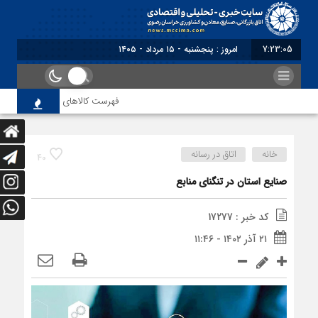
7:23:05
برابر با : Thursday - 6 August -
فهرست کالاهای مشمول بازگشت ارز صا
خانه
اتاق در رسانه
40
صنایع استان در تنگنای منابع
کد خبر : 17277
۲۱ آذر ۱۴۰۲ - ۱۱:۴۶