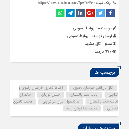
لینک کوتاه :
https://news.mccima.com/?p=17626
نویسنده : روابط عمومی
ارسال توسط :
روابط عمومی
منبع : اتاق مشهد
970 بازدید
برچسب ها
اتاق بازرگانی خراسان رضوی
ارتباط تجاری خراسان رضوی و
کراچی
ایالت سند پاکستان
حسن نوریان
حکمران
ایالت سند پاکستان
سرکنسول ایران در کراچی
محمد کامران
تسوری
محمدرضا توکلی زاده
نوشته های مشابه