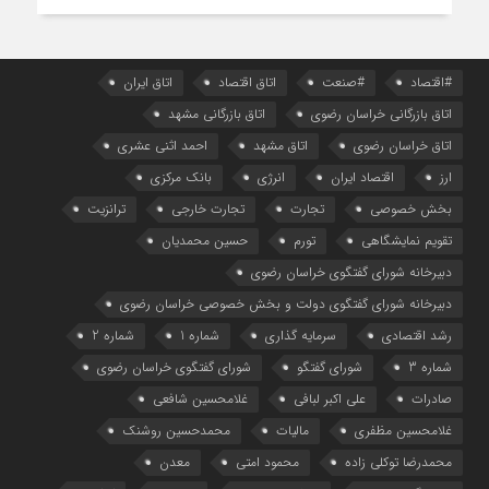
#اقتصاد
#صنعت
اتاق اقتصاد
اتاق ایران
اتاق بازرگانی خراسان رضوی
اتاق بازرگانی مشهد
اتاق خراسان رضوی
اتاق مشهد
احمد اثنی عشری
ارز
اقتصاد ایران
انرژی
بانک مرکزی
بخش خصوصی
تجارت
تجارت خارجی
ترانزیت
تقویم نمایشگاهی
تورم
حسین محمدیان
دبیرخانه شورای گفتگوی خراسان رضوی
دبیرخانه شورای گفتگوی دولت و بخش خصوصی خراسان رضوی
رشد اقتصادی
سرمایه گذاری
شماره 1
شماره 2
شماره 3
شورای گفتگو
شورای گفتگوی خراسان رضوی
صادرات
علی اکبر لبافی
غلامحسین شافعی
غلامحسین مظفری
مالیات
محمدحسین روشنک
محمدرضا توکلی زاده
محمود امتی
معدن