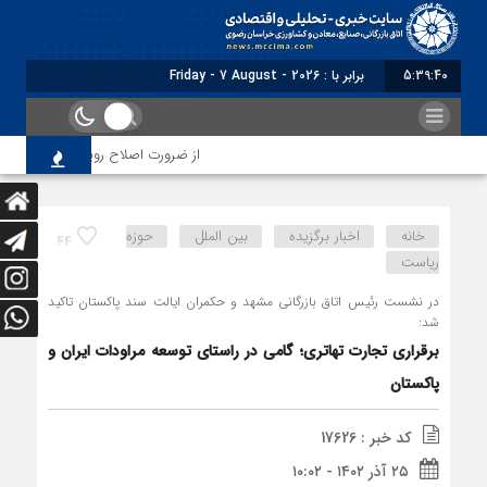
5:39:41
برابر با : Friday - 7 August - 2026
از ضرورت اصلاح رویه‌های بازرسی تا لزوم اصل
خانه
اخبار برگزیده
بین الملل
حوزه
44
ریاست
در نشست رئیس اتاق بازرگانی مشهد و حکمران ایالت سند پاکستان تاکید
شد:
برقراری تجارت تهاتری؛ گامی در راستای توسعه مراودات ایران و
پاکستان
کد خبر : 17626
۲۵ آذر ۱۴۰۲ - ۱۰:۰۲