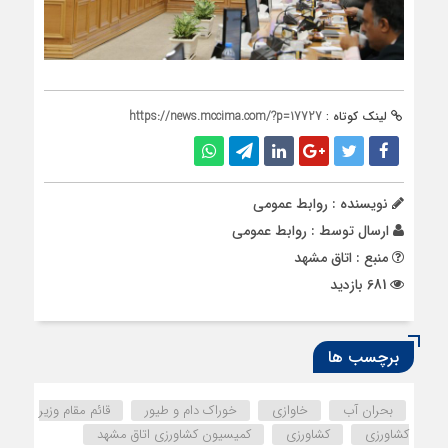
لینک کوتاه :
https://news.mccima.com/?p=17727
نویسنده : روابط عمومی
ارسال توسط :
روابط عمومی
منبع : اتاق مشهد
681 بازدید
برچسب ها
بحران آب
خاوازی
خوراک دام و طیور
قائم مقام وزیر
کشاورزی
کشاورزی
کمیسیون کشاورزی اتاق مشهد