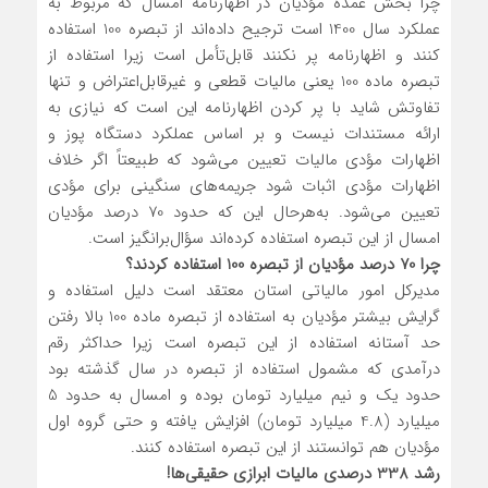
چرا بخش عمده مؤدیان در اظهارنامه امسال که مربوط به
عملکرد سال 1400 است ترجیح داده‌اند از تبصره 100 استفاده
کنند و اظهارنامه پر نکنند قابل‌تأمل است زیرا استفاده از
تبصره ماده 100 یعنی مالیات قطعی و غیرقابل‌اعتراض و تنها
تفاوتش شاید با پر کردن اظهارنامه این است که نیازی به
ارائه مستندات نیست و بر اساس عملکرد دستگاه پوز و
اظهارات مؤدی مالیات تعیین می‌شود که طبیعتاً اگر خلاف
اظهارات مؤدی اثبات شود جریمه‌های سنگینی برای مؤدی
تعیین می‌شود. به‌هرحال این که حدود 70 درصد مؤدیان
امسال از این تبصره استفاده کرده‌اند سؤال‌برانگیز است.
چرا 70 درصد مؤدیان از تبصره 100 استفاده کردند؟
مدیرکل امور مالیاتی استان معتقد است دلیل استفاده و
گرایش بیشتر مؤدیان به استفاده از تبصره ماده 100 بالا رفتن
حد آستانه استفاده از این تبصره است زیرا حداکثر رقم
درآمدی که مشمول استفاده از تبصره در سال گذشته بود
حدود یک و نیم میلیارد تومان بوده و امسال به حدود 5
میلیارد (4.8 میلیارد تومان) افزایش یافته و حتی گروه اول
مؤدیان هم توانستند از این تبصره استفاده کنند.
رشد 338 درصدی مالیات ابرازی حقیقی‌ها!