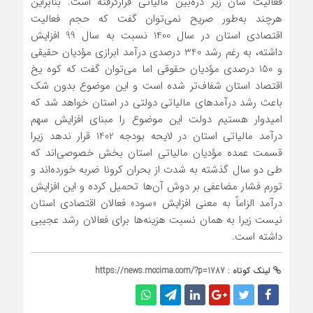
فعالیت شان زیر ذره‌بین مالیاتی قرارگرفته است. بنابراین
هرچند به‌طور صریح نمی‌توان گفت که حجم فعالیت
اقتصادی استان در سال 1400 نسبت به سال 99 افزایش
داشته، به رغم رشد 340 درصدی درآمد ابرازی مؤدیان حقیقی
و 150 درصدی مؤدیان حقوقی اما می‌توان گفت که کوه یخ
اقتصاد استان شفاف‌تر شده است و این موضوع بدون شک
باعث رشد درآمدهای مالیاتی دولتی در استان خواهد شد که
امیدوار هستیم دولت این موضوع را مبنای افزایش سهم
درآمد مالیاتی استان در لایحه بودجه 1402 قرار ندهد زیرا
قسمت عمده مؤدیان مالیاتی استان بخش خصوصی‌اند که
طی دو سال گذشته به شدت از بحران کرونا ضربه خورده‌اند و
تورم فشار مضاعفی بر دوش آن‌ها تحمیل کرده و این افزایش
درآمد الزاماً به معنی افزایش «سود» فعالان اقتصادی استان
نیست زیرا به همان نسبت هزینه‌ها برای فعالان رشد عجیبی
داشته است.
لینک کوتاه :
https://news.mccima.com/?p=1787