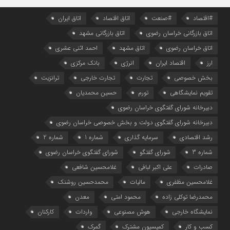
#اقتصاد
#صنعت
اتاق اقتصاد
اتاق ایران
اتاق بازرگانی خراسان رضوی
اتاق بازرگانی مشهد
اتاق خراسان رضوی
اتاق مشهد
احمد اثنی عشری
ارز
اقتصاد ایران
انرژی
بانک مرکزی
بخش خصوصی
تجارت
تجارت خارجی
ترانزیت
تقویم نمایشگاهی
تورم
حسین محمدیان
دبیرخانه شورای گفتگوی خراسان رضوی
دبیرخانه شورای گفتگوی دولت و بخش خصوصی خراسان رضوی
رشد اقتصادی
سرمایه گذاری
شماره 1
شماره 2
شماره 3
شورای گفتگو
شورای گفتگوی خراسان رضوی
صادرات
علی اکبر لبافی
غلامحسین شافعی
غلامحسین مظفری
مالیات
محمدحسین روشنک
محمدرضا توکلی زاده
محمود امتی
معدن
نمایشگاه خارجی
هوش مصنوعی
واردات
کارکنان
کسب و کار
کمیسیون مشترک
گمرک