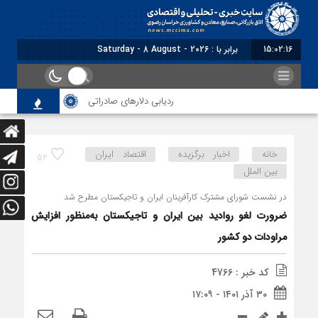
15:02:17
برابر با : Saturday - 8 August - 2026
ردیابی دلارهای صادراتی
از اصلاح مقررات بانکی
خانه
اخبار برگزیده
اقتصاد ایران
52
بین الملل
در نشست شورای مشترک کارآفرینان ایران و تاجیکستان مطرح شد
ضرورت لغو روادید بین ایران و تاجیکستان به‌منظور افزایش
مراودات دو کشور
کد خبر : 4766
۳۰ آذر ۱۴۰۱ - ۱۷:۰۹