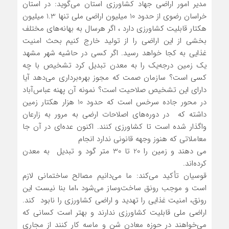
مدیر امور اراضی جهاد کشاورزی استان می‌گوید: در استان
خراسان رضوی از حدود 10 میلیون اراضی ملی تنها 1.3 میلیون
هکتار قابلیت کشاورزی دارد ، اگر هرسال به بهانه‌های مختلف
بخشی از این اراضی را از تولید خارج کنیم بحث امنیت
غذایی به کجا خواهد رسید. اگر کسی در حاشیه شهر مشهد
یک زمین درجه‌یک را به معدن تبدیل کرد تشخیص با چه
کسی است؟ سازمان صمت که مجوز بهره‌برداری می‌دهد آیا
دارای این تشخیص صلاحیت است؟ نمونه آن پهنه عباس‌آباد
در محور جاده سرخس است که حدود 10 هزار هکتار زمین
داشته که در دوره‌های اصلاحات ارضی به ‌مرور به زارعان
واگذار شده است تا کشاورزی کنند. اکنون عده‌ای در آن جا
معاملاتی که هنوز وجهه قانونی ندارد انجام
می دهند و زمین را 20 تا 30 متر گود و تبدیل به معدن
کرده‌اند.
قوسیان تأکید می‌کند: ما می‌دانیم مصالح ساختمانی لازم
است و موجب رونق ساخت‌وساز می‌شود ،اما بنا نیست این
رونق، امنیت غذایی را تهدید و اراضی کشاورزی را نابود کند.
اراضی ملی قابلیت کشاورزی ندارند و بهتر است کسانی که
می‌خواهند در حوزه معادن شن و ماسه کار کنند از مجاری