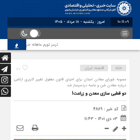
10:11:09
برابر با : Sunday - 9 August - 2026
ترمز تورم ماهانه خراسان رضوی کشیده ش
خانه
اقتصاد ایران
44
مصوبه شورای معادن استان برای احیای قانون مغفول تغییر کاربری اراضی
درباره معادن شن و ماسه دردسرساز شد
دو قطبی سازی معدن و زراعت!
کد خبر : 4869
۰۳ دی ۱۴۰۱ - ۱۱:۴۳