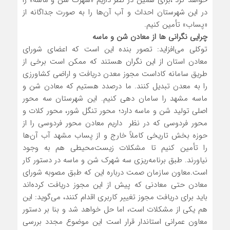
خواهد کرد ،برای همین در نظر داریم «شهرک شن و ماسه» را
در این شهرستان احداث و آب آن‌ها را به ‌صورت جداگانه از
«پساب» تأمین کنیم.
چرایی نگرانی ها از معادن شن و ماسه
توکلی می‌افزاید: تصور بنده این است که اعضای شورای
معادن استان از این نگران هستند که ممکن است برخی از
طریق سامانه کاداست مجوز معدن دریافت و اراضی کشاورزی
را به معدن تبدیل کنند. ما درصدد هستیم که معادن شن و
ماسه مشهد را سامان دهی کنیم. این شهرستان سه محور
اصلی تولید شن و ماسه دارد؛ محور تنگل شور، محور کلات و
محور فردوسی که در نظر داریم معادن محور فردوسی را از
حوزه بخش تاریخی کاملاً خارج و از پساب مشهد آب آن‌ها
را تأمین کنیم تا مشکلات زیست‌محیطی هم به وجود
نیاورند. طبق برنامه‌ریزی سه شهرک شن و ماسه در دستور کار
است.معاون سازمان صمت درباره این که طبق مصوبه شورای
معادن حتی معادنی که پیش ‌از این مجوز دریافت کرده‌اند
باید برای دریافت مجوز تغییر کاربری اقدام کنند، می‌گوید: این
هم یکی از مشکلات است، اما حل خواهد شد و بنا بر دستور
معاون عمرانی استاندار قرار است این موضوع مجدد بررسی