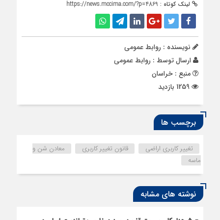
لینک کوتاه :
https://news.mccima.com/?p=4869
نویسنده : روابط عمومی
ارسال توسط :
روابط عمومی
منبع : خراسان
1259 بازدید
برچسب ها
تغییر کاربری اراضی
قانون تغییر کاربری
معادن شن و
ماسه
نوشته های مشابه