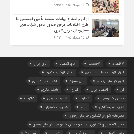
۱۵ مرداد ۱۴۰۵ - ۹:۴۵
از لزوم اصلاح ایرادات سامانه تأمین اجتماعی تا
طرح اختلافات مرجع صدور مجوز شرکت‌های
حمل‌ونقل درون‌شهری
۱۵ مرداد ۱۴۰۵ - ۹:۳۳
#اقتصاد
#صنعت
اتاق اقتصاد
اتاق ایران
اتاق بازرگانی خراسان رضوی
اتاق بازرگانی مشهد
اتاق خراسان رضوی
اتاق مشهد
احمد اثنی عشری
ارز
اقتصاد ایران
انرژی
بانک مرکزی
بخش خصوصی
تجارت
تجارت خارجی
ترانزیت
تقویم نمایشگاهی
تورم
حسین محمدیان
دبیرخانه شورای گفتگوی خراسان رضوی
دبیرخانه شورای گفتگوی دولت و بخش خصوصی خراسان رضوی
رشد اقتصادی
سرمایه گذاری
شماره 1
شماره 2