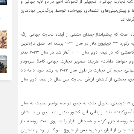
ت تجارت جهانی»، گلچینی از تحولات اخیر در دو لایه جهانی و
ها و پیش‌بینی‌های اقتصادی تهیه‌شده توسط بزرگ‌ترین نهادهای
فته‌اند.
 است که چشم‌انداز چندان مثبتی از آینده تجارت جهانی ارائه
نمی‌دهد. از منظر این نهاد باوجودآنکه تجارت جهانی باید به رکورد 32 تریلیون دلار در سال 2022 برسد؛ اما طبق تازه‌ترین
گزارش که توسط آنکتاد منتشر شده است، انتظار می‌رود کاهشی که در نیمه دوم سال 2022 آغاز شد در سال 2023 بدتر
 خواهد داشت؛ هرچند تصویر تجارت جهانی کاملاً تیره‌وتار
نیست. بر اساس این گزارش، باوجود کاهش ارزش تجارت جهانی، حجم کل تجارت در طول سال 2022 به رشد خود ادامه داد
ر این، بخشی از کاهش ارزش تجارت بین‌الملل در نیمه دوم سال
در خبری دیگر، گمرک چین اخیراً اعلام کرد: روسیه با افزایش 17 درصدی تحویل نفت به چین در ماه نوامبر نسبت به سال
مین‌کننده نفت وارداتی این کشور تبدیل شد. این روند نشان
ه روسیه جزم کرده و همچنان بازار را به روی نفت روسیه باز
ت چین از ایران در دوره پس از خروج آمریکا از برجام به‌خوبی