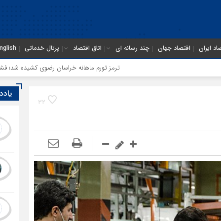
اد ایران
اقتصاد جهان
چند رسانه ای
اتاق اقتصاد
پرتال خدماتی
nglish
ترمز تورم ماهانه خراسان رضوی کشیده شد؛ فشار معیشتی ادام
یادد
32