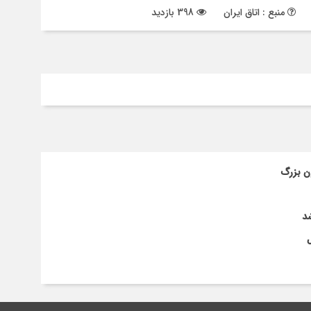
منبع : اتاق ایران
398 بازدید
شد
ل