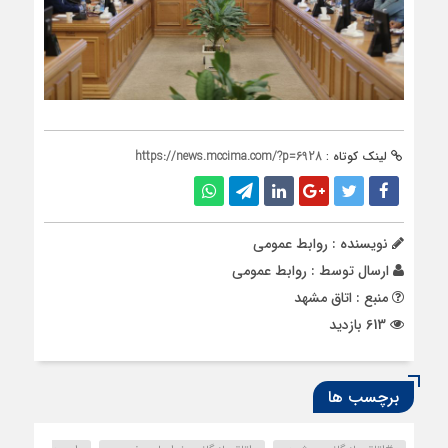
لینک کوتاه :
https://news.mccima.com/?p=6928
نویسنده : روابط عمومی
ارسال توسط :
روابط عمومی
منبع : اتاق مشهد
613 بازدید
برچسب ها