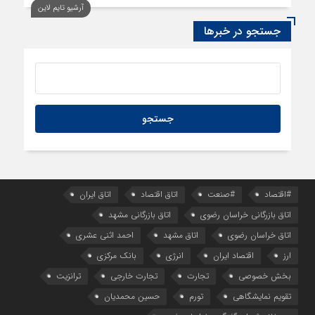
آرشیو تایم لاین
6 ساعت قبل
سود اقتصاد‌ها از هوش مصنوعی
جستجو در خبرها
#اقتصاد
#صنعت
اتاق اقتصاد
اتاق ایران
اتاق بازرگانی خراسان رضوی
اتاق بازرگانی مشهد
اتاق خراسان رضوی
اتاق مشهد
احمد اثنی عشری
ارز
اقتصاد ایران
انرژی
بانک مرکزی
بخش خصوصی
تجارت
تجارت خارجی
ترانزیت
تقویم نمایشگاهی
تورم
حسین محمدیان