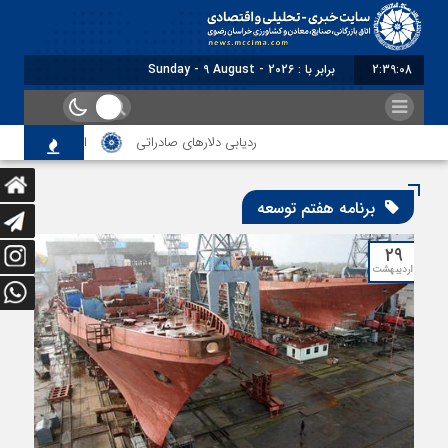
2:39:11
برابر با : Sunday - 9 August - 2026
ردیابی دلارهای صادراتی
از اصلاح مقررات بانکی و ارزی ت
برنامه هفتم توسعه
۲۹
اردیبهشت