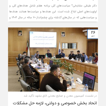
دکتر علینقی مشایخی* سیاست‌های کلی برنامه هفتم شامل هدف‌‌های کلی و
اولویت‌های اصلی ابلاغ شده است. این هدف‌‌ها و سیاست‌ها همانند هدف‌‌ها
و سیاست‌هایی که در سال‌های گذشته برای چشم‌‌انداز ۲۰ ساله در سال ۱۴۰۴ و
برنامه‌های توسعه قبلی ابلاغ شده بود تصویر مشعشعی از آینده را ترسیم و
طلب می‌کند. هدف‌‌های بلند و جهش‌گونه نسبت به گذشته نظیر رشد
۲۶
اقتصادی متوسط ۸ درصد در سال، ایجاد ثبات در سطح قیمت‌‌ها و نرخ ارز،
مهر
تک‌رقمی کردن تورم طی پنج سال، اجتناب از کسری بودجه، تعیین تکلیف
طرح‌های عمرانی نیمه‌تمام با واگذاری آنها، افزایش ضریب بازیافت در میادین
(نفتی) مستقل، تکمیل زنجیره ارزش صنعت نفت وگاز، اجرای چند طرح عظیم
اقتصادی ملی پیشران زیرساختی، ارتقای نظام سلامت و روز‌آمدسازی نظام
آموزشی و پژوهشی کشور، از جمله هدف‌‌های بلند در ابلاغیه مذکور است.
در نشست کمیسیون معدن و صنایع معدنی اتاق مشهد تأکید شد
اتحاد بخش خصوصی و دولتی، لازمه حل مشکلات