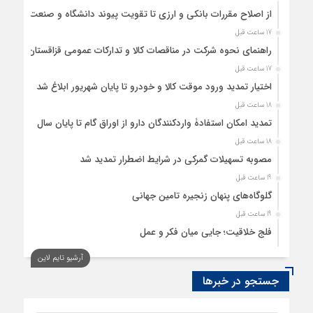
از اصلاح مقررات بانکی و ارزی تا تقویت پیوند دانشگاه و صنعت
17 ساعت قبل
راهنمای نحوه شرکت در مناقصات کالا و تدارکات عمومی قزاقستان
17 ساعت قبل
اختیار تمدید ورود موقت کالا و خودرو تا پایان شهریور ابلاغ شد
18 ساعت قبل
تمدید امکان استفادۀ واردکنندگان دارو از اوراق گام تا پایان سال
18 ساعت قبل
مصوبه تسهیلات گمرکی در شرایط اضطرار تمدید شد
19 ساعت قبل
گلوگاه‌های پنهان زنجیره تامین جهانی
19 ساعت قبل
فلج خلاقیت؛ جایی میان فکر و عمل
20 ساعت قبل
آرشیو تایم لاین
رسانه، حلقه پیوند میدان اقتصاد و عرصه تصمیم‌گیری است
جستجو در خبرها
20 ساعت قبل
کدام گروههای کالایی مشمول واردات با رویه جدید ارز اشخاص