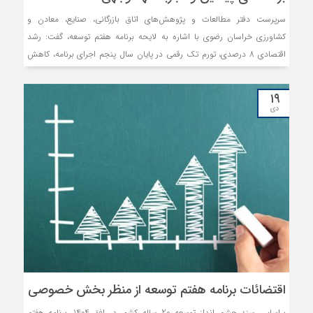
سرپرست دفتر مطالعات و پژوهش‌های اتاق بازرگانی، صنایع، معادن و
کشاورزی خراسان رضوی با اشاره به لایحه برنامه هفتم توسعه، گفت: رشد
اقتصادی 8 درصدی، تورم تک رقمی در پایان سال پنجم اجرای برنامه، کاهش
رشد نقدینگی، نرخ رشد 22 درصدی تشکیل سرمایه ثابت ناخالص و... از
اهداف آرمانی این برنامه است که با واقعیت‌های اقتصاد کشور تطابق ندارد و
۱۹
دست‌یابی به چنین اهدافی نیازمند اصلاحات ساختاری در کشور است.
دی
اقتضائات برنامه هفتم توسعه از منظر بخش خصوصی
براساس سند چشم انداز توسعه 20 ساله کشور در افق 1404، برنامه هفتم