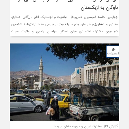
ناوگان به ازبکستان
چهارمین جلسه کمیسیون حمل‌ونقل، ترانزیت و لجستیک اتاق بازرگانی، صنایع،
معادن و کشاورزی خراسان رضوی با تمرکز بر بررسی مفاد توافق‌نامه ششمین
کمیسیون مشترک اقتصادی میان استان خراسان رضوی و ولایت هرات
افغانستان، و همچنین ارائه گزارش در خصوص آخرین وضعیت و اثرات
برگه‌های تردد ثالث (Douzola) کشور ازبکستان برگزار شد.
۱۴
اردیبهشت
گزارش اتاق مشترک ایران و سوریه نشان می‌دهد