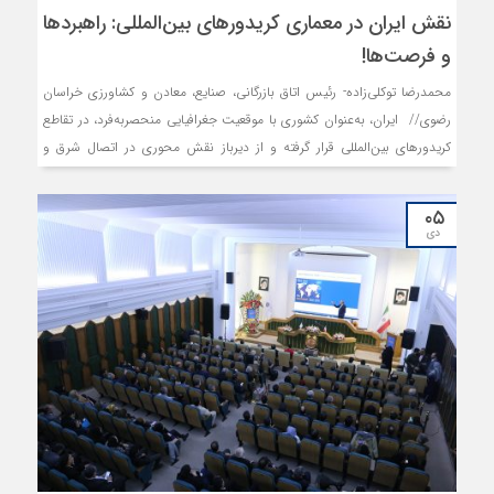
نقش ایران در معماری کریدورهای بین‌المللی: راهبردها
و فرصت‌ها!
محمدرضا توکلی‌زاده- رئیس اتاق بازرگانی، صنایع، معادن و کشاورزی خراسان
رضوی// ایران، به‌عنوان کشوری با موقعیت جغرافیایی منحصربه‌فرد، در تقاطع
کریدورهای بین‌المللی قرار گرفته و از دیرباز نقش محوری در اتصال شرق و
غرب، شمال و جنوب جهان ایفا کرده است. به طور قطع این جایگاه ژئوپلیتیکی
و ظرفیت مورد اشاره، مزایای متعددی را برای کشورمان به همراه دارد اما اینکه
۰۵
از ظرفیت آن به شایستگی بهره گرفته شده یا نه، سوالی است که در باید
دی
مجالی دیگر به آن بپردازیم.