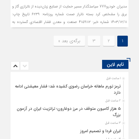
مدیران خودرو777 سیاستگذار مسیر حمایت از صنایع زیان‏‏‌دیده از ناترازی گاز و
برق را مشخص کرد بسته ناتراز صمت شماره روزنامه: ۶۲۳۹ تاریخ چاپ:
۱۴۰۳/۱۲/۱۱ شماره خبر: ۴۱۵۹۱۱۲ صنعت و معدن فشار اقتصادی گسترده به
واحدهای تولیدی که ناشی از ناترازی و افت میزان فروش است، سیاستگذاران
را به طراحی یک بسته نجات برای بخش صنعت ترغیب کرده است؛ بسته‌ای
1
2
3
برگه‌ی بعد »
که ظاهرا روز چهارشنبه در جلسه هیات‌وزیران و به پیشنهاد وزیر صمت به
تصویب رسیده و قرار است شدت اثر ناترازی در واحدهای صنعتی را کم کند.
سید محمد اتابک، وزیر صمت، در مصاحبه‏‏‌ای اظهار کرد: «این طرح به محض
تایم لاین
ابلاغ، اجرایی خواهد شد.» زیان‏‏‌های ناشی از قطعی برق و گاز عمدتا از کانال
افت تولید و کاهش سهم صنعت در رشد اقتصادی ظاهر می‎شوند؛ دو عارضه‏‏‌ای
1 ساعت قبل
که خود را در نرخ رشد نیم‌درصدی بخش صنعت و معدن در پاییز ۱۴۰۳ نشان
ترمز تورم ماهانه خراسان رضوی کشیده شد؛ فشار معیشتی ادامه
دادند. حالا قرار است این افت چشم‌گیر با بسته حمایتی صمت رفع شود.
دارد
2 ساعت قبل
5 هزار کامیون متوقف در مرز دوغارون؛ ترانزیت ایران در آزمون
بزرگ
3 ساعت قبل
ایران فردا و تصمیم امروز