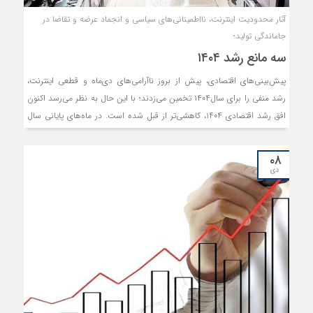
آثار محدودیت اینترنت، نااطمینانی‌های سیاسی و انجماد عرضه و تقاضا در
جاماندگی تولید؛
سه مانع رشد ۱۴۰۴
پیش‌بینی‌های اقتصادی، پیش از بروز ناآرامی‌های دی‌ماه و قطعی اینترنت،
رشد منفی را برای سال۱۴۰۴ تخمین می‌زدند؛ با این حال به نظر می‌رسد اکنون
افق رشد اقتصادی ۱۴۰۴، کاهشی‌تر از قبل شده است. در ماه‌های پایانی سال
۱۴۰۴، سه تهدید وضعیت رشد اقتصادی را تحت‌تاثیر خود قرار داده است:
قطعی اینترنت، نااطمینانی‌های سیاسی و خارجی و انفعال تقاضا در جامعه.
۰۸
قطعی ۲۰روزه اینترنت در جریان ناآرامی‌ها ضربه شدیدی به اقتصاد دیجیتال
دی
زد. پژوهش‌های بین‌المللی نیز نشان می‌دهد قطع اینترنت می‌تواند در
کوتاه‌مدت تا حدود ۲۵درصد از حجم فعالیت‌های اقتصادی بکاهد. از سوی
دیگر، ابهام در سیاست خارجی و احتمال تشدید محدودیت‌های تجارت ایران با
شرکا، باعث سردرگمی بنگاه‌ها شده است. همچنین فشار روانی و اقتصادی
پس از ناآرامی‌ها نیز، موجب کاهش مصرف خانوارها شده و تقاضای موثر را
پایین آورده است. همزمانی این سه عامل، چشم‌انداز رشد و بازار کار را مبهم
کرده است. با این حال، گشایش‌ها در سیاست خارجی و ثبات ارزی ممکن
است این افق را تا حدودی تغییر دهد.