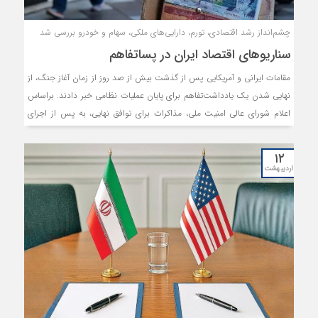
چشم‌انداز رشد اقتصادی، تورم، دارایی‌های ملکی، سهام و خودرو بررسی شد
سناریوهای اقتصاد ایران در پساتفاهم
مقامات ایرانی و آمریکایی پس از گذشت بیش از صد روز از زمان آغاز جنگ، از
نهایی شدن یک یادداشت‌تفاهم برای پایان عملیات نظامی خبر دادند. براساس
اعلام شورای عالی امنیت ملی، مذاکرات برای توافق نهایی، به پس از اجرای
تعهدات طرف مقابل، طبق یادداشت‌تفاهم موکول خواهد شد. اما پیام این
تفاهم اولیه برای اقتصاد و بازارها چیست؟ «دنیای‌اقتصاد» در یک پرونده
۱۲
تحلیلی به چشم‌انداز متغیرهای اقتصاد کلان و همچنین سناریوهای قابل تصور
اردیبهشت
برای بازارهای دارایی همچون مسکن و بورس پرداخته است. بررسی‌ها نشان
می‌دهد با اجرایی شدن این تفاهم، اقتصاد کشور با کاهش انتظارات تورمی
روبه‌رو خواهد شد و چشم‌انداز رشد اقتصادی کشور نیز، بهبودی نسبی تجربه
خواهد کرد. همچنین قیمت ارز و طلا در دوران اجرای تفاهم به ثبات خواهد
رسید. براساس تحلیل‌ها، با اجرای تفاهم و کاهش ریسک‌های سیاسی در
اقتصاد کشور، چشم‌انداز اقتصادی در حوزه‌های مسکن، خودرو، بورس و صنایع
نیز رو به بهبود خواهد بود.