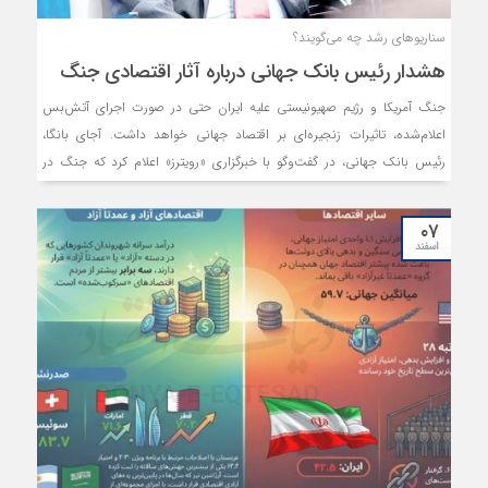
سناریوهای رشد چه می‌گویند؟
هشدار رئیس بانک جهانی درباره آثار اقتصادی جنگ
جنگ آمریکا و رژیم صهیونیستی علیه ایران حتی در صورت اجرای آتش‌بس
اعلام‌شده، تاثیرات زنجیره‌ای بر اقتصاد جهانی خواهد داشت. آجای بانگا،
رئیس بانک جهانی، در گفت‌و‌گو با خبرگزاری «رویترز» اعلام کرد که جنگ در
خاورمیانه می‌تواند رشد اقتصادی جهانی را کاهش داده و پیامد‌های گسترده‌ای
به‌دنبال داشته باشد؛ حتی اگر آتش‌بس اعلام‌شده از سوی دونالد ترامپ،
۰۷
رئیس‌جمهور آمریکا، برقرار بماند. وی افزود که در سناریوی پایه و در صورت
اسفند
پایان زودهنگام جنگ، رشد اقتصاد جهانی بین ۰.۳ تا ۰.۴ واحد درصد (pp)
کاهش می‌یابد، اما در صورت تداوم درگیری‌ها، این کاهش می‌تواند به یک
واحد درصد برسد. بانگا همچنین پیش‌بینی کرد که نرخ تورم ممکن است بین
۲۰۰ تا ۳۰۰ واحد پایه (bp) افزایش یابد و در صورت ادامه جنگ، این رقم
می‌تواند تا ۰.۹ واحد درصد بیشتر افزایش پیدا کند.