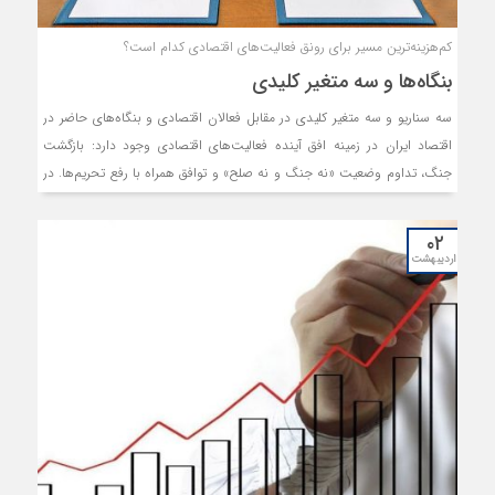
کم‌هزینه‌ترین مسیر برای رونق فعالیت‌های اقتصادی کدام است؟
بنگاه‌ها و سه متغیر کلیدی
سه سناریو و سه متغیر کلیدی در مقابل فعالان اقتصادی و بنگاه‌های حاضر در
اقتصاد ایران در زمینه افق آینده فعالیت‌های اقتصادی وجود دارد: بازگشت
جنگ، تداوم وضعیت «نه جنگ و نه صلح» و توافق همراه با رفع تحریم‌ها. در
سناریوی جنگ، اقتصاد با شوکی دوباره مواجه می‌شود، رشد اقتصادی کاهش
می‌یابد و بیکاری و تورم افزایش می‌یابند. در سناریوی «نه جنگ و نه صلح»،
۰۲
اگرچه درگیری مستقیم وجود ندارد، اما نااطمینانی بالا مانع سرمایه‌گذاری و
اردیبهشت
برنامه‌ریزی بلندمدت می‌شود. رشد اقتصادی محدود و ناپایدار باقی می‌ماند،
اشتغال بهبود نمی‌یابد و تورم نیز در سطحی بالا و مزمن ادامه پیدا می‌کند.
این وضعیت، اقتصاد را در حالت تعلیق نگه می‌دارد. در مقابل، سناریوی توافق و
رفع تحریم‌ها بهترین چشم‌انداز را برای فعالان ارائه می‌دهد. کاهش نااطمینانی
و منابع مالی خارجی، رشد اقتصادی را تقویت می‌کند. همچنین اشتغال افزایش
و تورم نیز کاهش می‌یابد؛ هرچند این روند تدریجی است. در مجموع، حرکت
به سمت توافق، کم‌هزینه‌ترین و موثرترین مسیر برای بهبود پایدار از نظر فعالان
اقتصادی است.