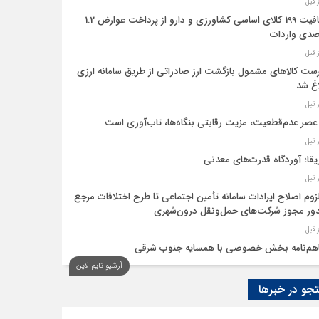
معافیت 199 کالای اساسی کشاورزی و دارو از پرداخت عوارض 1.2
دی واردات
ست کالاهای مشمول بازگشت ارز صادراتی از طریق سامانه ارزی
اغ شد
عصر عدم‌قطعیت، مزیت رقابتی بنگاه‌ها، تاب‌آوری است
یقا؛ آوردگاه قدرت‌های معدنی
لزوم اصلاح ایرادات سامانه تأمین اجتماعی تا طرح اختلافات مرجع
ر مجوز شرکت‌های حمل‌ونقل درون‌شهری
هم‌نامه بخش خصوصی با همسایه جنوب شرقی
آرشیو تایم لاین
 اقتصاد‌ها از هوش مصنوعی
و در خبرها