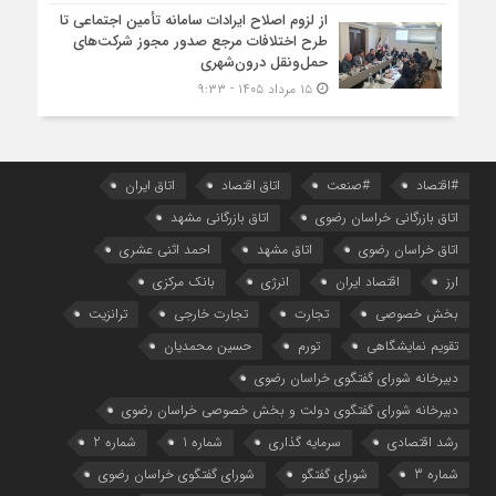
از لزوم اصلاح ایرادات سامانه تأمین اجتماعی تا
طرح اختلافات مرجع صدور مجوز شرکت‌های
حمل‌ونقل درون‌شهری
۱۵ مرداد ۱۴۰۵ - ۹:۳۳
#اقتصاد
#صنعت
اتاق اقتصاد
اتاق ایران
اتاق بازرگانی خراسان رضوی
اتاق بازرگانی مشهد
اتاق خراسان رضوی
اتاق مشهد
احمد اثنی عشری
ارز
اقتصاد ایران
انرژی
بانک مرکزی
بخش خصوصی
تجارت
تجارت خارجی
ترانزیت
تقویم نمایشگاهی
تورم
حسین محمدیان
دبیرخانه شورای گفتگوی خراسان رضوی
دبیرخانه شورای گفتگوی دولت و بخش خصوصی خراسان رضوی
رشد اقتصادی
سرمایه گذاری
شماره 1
شماره 2
شماره 3
شورای گفتگو
شورای گفتگوی خراسان رضوی