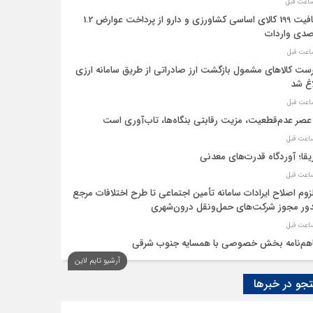
معافیت 199 کالای اساسی کشاورزی و دارو از پرداخت عوارض 1.2
دی واردات
ست کالاهای مشمول بازگشت ارز صادراتی از طریق سامانه ارزی
اغ شد
عصر عدم‌قطعیت، مزیت رقابتی بنگاه‌ها، تاب‌آوری است
یقا؛ آوردگاه قدرت‌های معدنی
لزوم اصلاح ایرادات سامانه تأمین اجتماعی تا طرح اختلافات مرجع
ر مجوز شرکت‌های حمل‌ونقل درون‌شهری
هم‌نامه بخش خصوصی با همسایه جنوب شرقی
آرشیو تایم لاین
 اقتصاد‌ها از هوش مصنوعی
و در خبرها