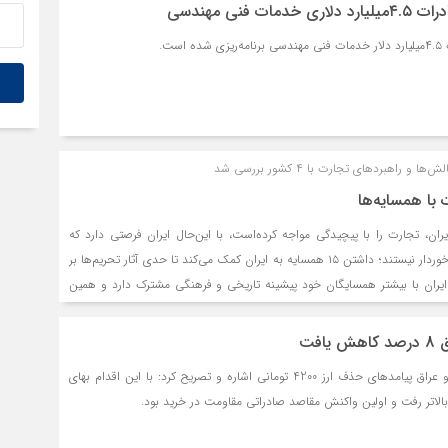
ان با اتحادیه اوراسیا هنوز محدود به روسیه و ارمنستان است و سایر کشورها
ت فنی مهندسی
می ندارند. کارشناسان و فعالان اقتصادی معتقدند که توسعه واقعی تجارت با
ست.
مند «کاهش هزینه‌های تمام‌شده»، «توسعه زنجیره تامین» و «ایجاد مزیت‌های
راهبردهای تجارت با ۴ کشور بررسی شد
با همسایه‌ها
یران، تجارت را با پیچیدگی مواجه کرده‌است، با این‌حال ایران فرصتی دارد که
بسیاری از کشورها از آن برخوردار نیستند؛ داشتن ۱۵ همسایه به ایران کمک می‌کند تا حدی آثار تحریم‌ها بر
ایران با بیشتر همسایگان خود پیشینه تاریخی و فرهنگی مشترک دارد و همین
تجارت را تسهیل کند. البته طبیعی است که بدون داشتن یک استراتژی مشخص
لیتیکی بهره‌برداری کرد. به‌طور کلی ایران برای تجارت با همسایگان با دو دسته
افت
دبیرکل اتاق مشترک ایران و عراق پیامدهای حذف ارز 4200 تومانی اشاره و تصریح کرد: با این اقدام بهای
 بالاتر رفت و اولین واکنش مقاصد صادراتی مقاومت در خرید بود.