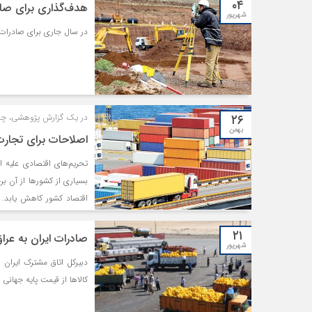
۰۴
نشان می‌دهد که تجارت ایر
هدف‌گذاری برای صادرات ۴.۵‌میلیارد دلاری خدما
شهریور
نقش چندانی در مبادلات رس
در سال جاری برای صادرات ۴.۵‌میلیارد دلار خدمات فنی مهندسی برنامه‌ریزی شده ا
کشورهای عضو اوراسیا نیاز
نسبی در بازار» است.
۲۶
در یک گزارش پژوهشی، چالش‌ها و 
بهمن
اصلاحات برای تجارت 
تحریم‌های اقتصادی علیه ا
اقتصاد کشور کاهش یابد. 
مساله می‌تواند فرآیند 
۲۱
نمی‌توان از این فرصت ژئوپ
صادرات ایران به عراق 8 درصد کاهش ی
شهریور
مشکل مواجه است.
کالاها از قیمت پایه جهانی