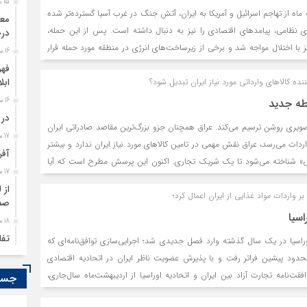
15 ساعت قبل
 از تهاجم اسرائیل و آمریکا به ایران، آتش جنگ در غرب آسیا گسترده‌تر شده
‌های نظامی، پیامدهای اقتصادی را نیز به دنبال داشته است. پس از این حمله،
درص
ز با اختلال مواجه شد و برخی از زیرساخت‌های انرژی در منطقه مورد حمله قرار
16 ساعت قبل
بررسی این پیامدها برای کشورهای همسایه ایران پرداخته است. بر این اساس یک
فهر
کننده کالاهای وارداتی مورد نیاز ایران تبدیل شود؟
ه درگیر عملیات نظامی بوده‌اند و همزمان با اختلال در عرضه نفت خود در
ابل
ند، از متضرران اصلی اقتصادی جنگ هستند. گروه دیگری از متضرران جنگ در
ه جدید
16 ساعت قبل
 که وابسته به واردات انرژی بوده‌اند که با افزایش قیمت نفت، به هزینه‌های
در 
تصویری روشن ترسیم می‌کند. عراق همچنان جزو بزرگ‌ترین مقاصد صادراتی ایران
ر سمت دیگر کشورهایی مانند آذربایجان و ترکمنستان هستند که از عملیات
17 ساعت قبل
دات می‌رسد، عراق نقش مهمی در تامین کالاهای مورد نیاز ایران ندارد و بیشتر
ه صادرات انرژی از شرایط جنگی منتفع شده‌اند.
آفر
فی» شناخته می‌شود تا یک شریک تجاری. اکنون این پرسش مطرح است که آیا
17 ساعت قبل
ازار صرفا مصرفی به یک شریک تبدیل کرد؟ بخش خصوصی بر این باور است که
از 
 واردات مواد غذایی از ایران اعمال کرد؛
زه‌ای برای تامین نیازهای ایران تبدیل شود؛ مسیری که نه جایگزین بزرگ‌ترین
صدو
برای تنوع‌بخشی به تجارت ایران خواهد بود.
اسیا
18 ساعت قبل
تفا
راسیا در یک سال گذشته وارد فصل جدیدی شد؛ اجرایی‌سازی توافق‌نامه‌ای که
 محدود پیشین فراتر رفت و با پذیرش عضویت ناظر ایران در اتحادیه اقتصادی
19 ساعت قبل
سود
قت‌نامه تجارت آزاد بین ایران و اتحادیه اوراسیا از اردیبهشت‌ماه سال‌جاری،
جستج
رفه گمرکی بیش از ۸۷ درصد مبادلات تجاری به صفر درصد رسید. با وجود این اقدامات، بررسی آمارها