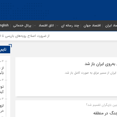
اد ایران
اقتصاد جهان
چند رسانه ای
اتاق اقتصاد
پرتال خدماتی
nglish
از ضرورت اصلاح رویه‌های بازرسی تا لزوم اصل
تایم
14 ساعت قبل
ه‌روی ایران باز شد
از 
 ایران از مسیر عراق به صورت کامل باز شد.
تأم
14 ساعت قبل
توق
آین
14 ساعت قبل
بین بازیگران تقسیم شد؟
لزو
در 
 جنگ در منطقه