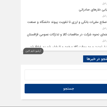
ابی دلارهای صادراتی
اصلاح مقررات بانکی و ارزی تا تقویت پیوند دانشگاه و صنعت
نمای نحوه شرکت در مناقصات کالا و تدارکات عمومی قزاقستان
یار تمدید ورود موقت کالا و خودرو تا پایان شهریور ابلاغ شد
آرشیو تایم لاین
و در خبرها
ید امکان استفادۀ واردکنندگان دارو از اوراق گام تا پایان سال
به تسهیلات گمرکی در شرایط اضطرار تمدید شد