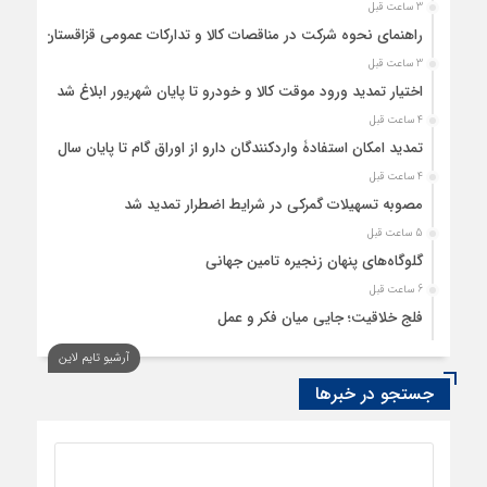
3 ساعت قبل
راهنمای نحوه شرکت در مناقصات کالا و تدارکات عمومی قزاقستان
3 ساعت قبل
اختیار تمدید ورود موقت کالا و خودرو تا پایان شهریور ابلاغ شد
4 ساعت قبل
تمدید امکان استفادۀ واردکنندگان دارو از اوراق گام تا پایان سال
4 ساعت قبل
مصوبه تسهیلات گمرکی در شرایط اضطرار تمدید شد
5 ساعت قبل
گلوگاه‌های پنهان زنجیره تامین جهانی
6 ساعت قبل
فلج خلاقیت؛ جایی میان فکر و عمل
6 ساعت قبل
آرشیو تایم لاین
رسانه، حلقه پیوند میدان اقتصاد و عرصه تصمیم‌گیری است
جستجو در خبرها
6 ساعت قبل
کدام گروههای کالایی مشمول واردات با رویه جدید ارز اشخاص
شدند؟