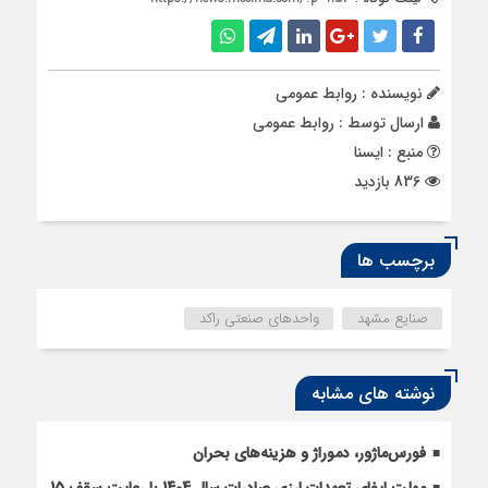
نویسنده : روابط عمومی
ارسال توسط :
روابط عمومی
منبع : ایسنا
836 بازدید
برچسب ها
صنایع مشهد
واحدهای صنعتی راکد
نوشته های مشابه
فورس‌ماژور، دموراژ و هزینه‌های بحران
مهلت ایفای تعهدات ارزی صادرات سال 1404 با رعایت سقف 15