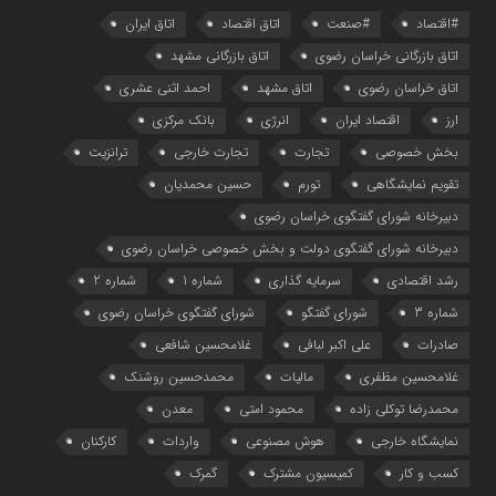
#اقتصاد
#صنعت
اتاق اقتصاد
اتاق ایران
اتاق بازرگانی خراسان رضوی
اتاق بازرگانی مشهد
اتاق خراسان رضوی
اتاق مشهد
احمد اثنی عشری
ارز
اقتصاد ایران
انرژی
بانک مرکزی
بخش خصوصی
تجارت
تجارت خارجی
ترانزیت
تقویم نمایشگاهی
تورم
حسین محمدیان
دبیرخانه شورای گفتگوی خراسان رضوی
دبیرخانه شورای گفتگوی دولت و بخش خصوصی خراسان رضوی
رشد اقتصادی
سرمایه گذاری
شماره 1
شماره 2
شماره 3
شورای گفتگو
شورای گفتگوی خراسان رضوی
صادرات
علی اکبر لبافی
غلامحسین شافعی
غلامحسین مظفری
مالیات
محمدحسین روشنک
محمدرضا توکلی زاده
محمود امتی
معدن
نمایشگاه خارجی
هوش مصنوعی
واردات
کارکنان
کسب و کار
کمیسیون مشترک
گمرک