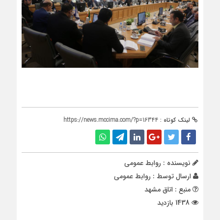
لینک کوتاه :
https://news.mccima.com/?p=16344
نویسنده : روابط عمومی
ارسال توسط :
روابط عمومی
منبع : اتاق مشهد
1438 بازدید