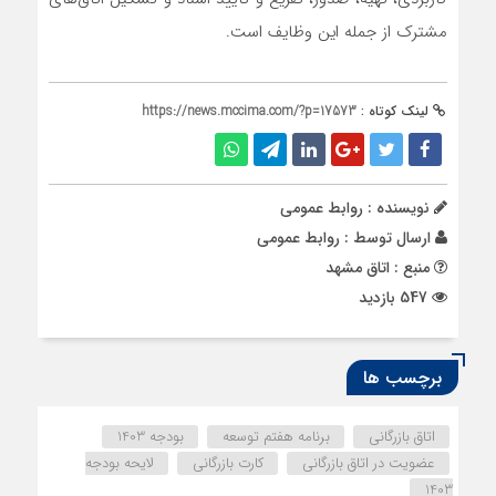
مشترک از جمله این وظایف است.
لینک کوتاه :
https://news.mccima.com/?p=17573
نویسنده : روابط عمومی
ارسال توسط :
روابط عمومی
منبع : اتاق مشهد
547 بازدید
برچسب ها
اتاق بازرگانی
برنامه هفتم توسعه
بودجه 1403
عضویت در اتاق بازرگانی
کارت بازرگانی
لایحه بودجه
1403