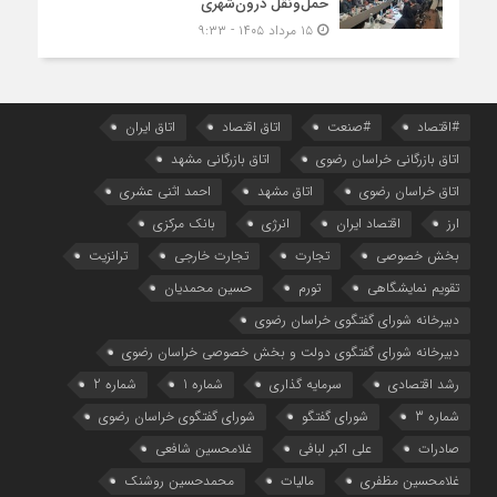
حمل‌ونقل درون‌شهری
۱۵ مرداد ۱۴۰۵ - ۹:۳۳
#اقتصاد
#صنعت
اتاق اقتصاد
اتاق ایران
اتاق بازرگانی خراسان رضوی
اتاق بازرگانی مشهد
اتاق خراسان رضوی
اتاق مشهد
احمد اثنی عشری
ارز
اقتصاد ایران
انرژی
بانک مرکزی
بخش خصوصی
تجارت
تجارت خارجی
ترانزیت
تقویم نمایشگاهی
تورم
حسین محمدیان
دبیرخانه شورای گفتگوی خراسان رضوی
دبیرخانه شورای گفتگوی دولت و بخش خصوصی خراسان رضوی
رشد اقتصادی
سرمایه گذاری
شماره 1
شماره 2
شماره 3
شورای گفتگو
شورای گفتگوی خراسان رضوی
صادرات
علی اکبر لبافی
غلامحسین شافعی
غلامحسین مظفری
مالیات
محمدحسین روشنک