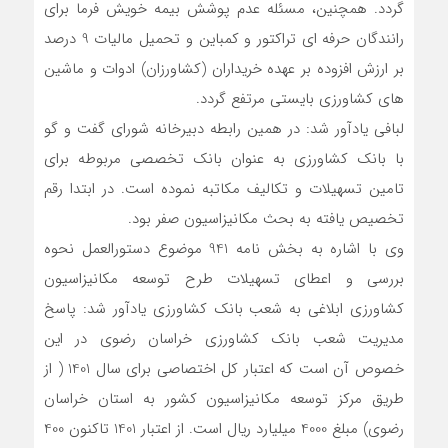
گردد. همچنین، مسئله عدم پوشش بیمه خویش فرما برای
رانندگان حرفه ای تراکتور و کمباین و تحمیل مالیات 9 درصد
بر ارزش افزوده بر عهده خریداران (کشاورزان) ادوات و ماشین
های کشاورزی بایستی مرتفع گردد.
لبافی یادآور شد: در همین رابطه دبیرخانه شورای گفت و گو
با بانک کشاورزی به عنوان بانک تخصصی مربوطه برای
تامین تسهیلات و تکالیف مکاتبه نموده است. در ابتدا رقم
تخصیص یافته به بحث مکانیزاسیون صفر بود.
وی با اشاره به بخش نامه 941 موضوع دستورالعمل نحوه
بررسی و اعطای تسهیلات طرح توسعه مکانیزاسیون
کشاورزی ابلاغی به شعب بانک کشاورزی یادآور شد: پاسخ
مدیریت شعب بانک کشاورزی خراسان رضوی در این
خصوص آن است که اعتبار کل اختصاصی برای سال 1401 ( از
طریق مرکز توسعه مکانیزاسیون کشور به استان خراسان
رضوی) مبلغ 4000 میلیارد ریال است. از اعتبار 1401 تاکنون 400