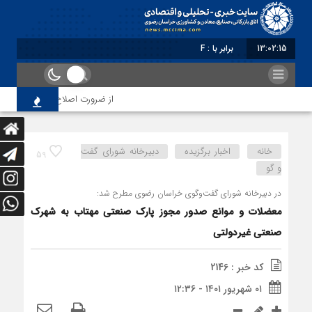
13:02:16
برابر با : Friday - 7 August - 2026
از ضرورت اصلاح رویه‌های بازرسی تا 
خانه
اخبار برگزیده
دبیرخانه شورای گفت
59
و گو
در دبیرخانه شورای گفت‌وگوی خراسان رضوی مطرح شد:
معضلات و موانع صدور مجوز پارک صنعتی مهتاب به شهرک
صنعتی غیردولتی
کد خبر : 2146
۰۱ شهریور ۱۴۰۱ - ۱۲:۳۶