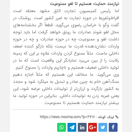
نیازمند حمایت هستیم تا لغو ممنوعیت
اما رئیس کمیسیون تجارت اتاق مشهد معتقد است
افراط‌وتفریط در حوزه تجارت به ضرر کشور است. روشنک در
گفت وگو با خراسان رضوی می‌گوید: قطعاً اگر بخشنامه‌های
مخل لغو شوند صادرات ما رونق خواهد گرفت اما باید توجه
داشت لغو و ممنوعیت چه در حوزه صادرات و چه در حوزه
واردات نشان‌دهنده قدرت ما نیست بلکه بازگو کننده ضعف
داخلی ماست. مثلاً ممنوع کردن واردات علاوه بر این که زمینه
رقابت را از بین می‌برد نمایانگر این واقعیت است که ما در
تولید داخلی ضعیف هستیم و ناچاریم واردات را ممنوع کنیم.
وی می‌گوید: ما مخالف این هستیم که مثلاً اجازه دهیم
سنگ‌آهن خام به چین صادر و تبدیل به میلگرد شود و مجدد
به کشور بازگردد و ارزان‌تر از تولیدات داخلی عرضه شود، این
یعنی ضربه زدن به تولیدات داخلی. بنابراین در حوزه تولید ما
بیشتر نیازمند حمایت هستیم تا ممنوعیت.
لینک کوتاه :
https://news.mccima.com/?p=3417