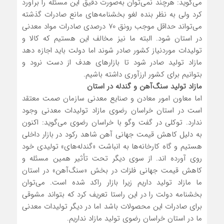
می‌گوید: هرچند نمی‌توان به‌صورت دقیق این مسئله را برآورد
کرد ولی به نظر بنده لغو بخشنامه‌های مانع صادرات گذشته
می‌تواند حداقل موجب رونق 70 درصدی صادرات مواد معدنی
در استان شود. البته ما نیز مخالف این هستیم که کالا و
تولیدات موردنیاز کشور صادر شوند اما دولت باید اجازه دهد
مازاد تولید صادر شود تا بازارهای هدف از دست نرود و
بتوانیم برای کشور ارزآوری داشته باشیم.
مازاد تولید سنگ‌آهن و گندله در استان
اما معاون امور معادن و صنایع معدنی سازمان صمت معتقد
است در استان خراسان رضوی مازاد تولیدات معدنی وجود
ندارد. توکلی در گفت وگو با خراسان رضوی می‌گوید: اکنون
به دلیل کاهش قیمت جهانی آهن شاهد رکود در بازار داخلی
هستیم و گاه کارخانه‌ها به انباشت «گندله‌های» تولیدی خود
روی آورده اند. از سوی دیگر تحت تأثیر همین مسئله و
کاهش قیمت جهانی فلزات در بخش «سنگ‌آهن» در استان
ما مازاد تولید داریم زیرا بازار راکد شده است. می‌توان
بخشنامه دولت را در این راستا تعریف کرد که بتواند مشوقی
برای صادرات این محصولات باشد اما در دیگر تولیدات معدنی
ما در استان خراسان رضوی تولید مازاد نداریم.