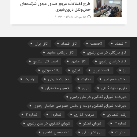
طرح اختلافات مرجع صدور مجوز شرکت‌های
حمل‌ونقل درون‌شهری
۱۵ مرداد ۱۴۰۵ - ۹:۳۳
#اقتصاد
#صنعت
اتاق اقتصاد
اتاق ایران
اتاق بازرگانی خراسان رضوی
اتاق بازرگانی مشهد
اتاق خراسان رضوی
اتاق مشهد
احمد اثنی عشری
ارز
اقتصاد ایران
انرژی
بانک مرکزی
بخش خصوصی
تجارت
تجارت خارجی
ترانزیت
تقویم نمایشگاهی
تورم
حسین محمدیان
دبیرخانه شورای گفتگوی خراسان رضوی
دبیرخانه شورای گفتگوی دولت و بخش خصوصی خراسان رضوی
رشد اقتصادی
سرمایه گذاری
شماره 1
شماره 2
شماره 3
شورای گفتگو
شورای گفتگوی خراسان رضوی
صادرات
علی اکبر لبافی
غلامحسین شافعی