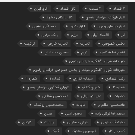
#اقتصاد
#صنعت
اتاق اقتصاد
اتاق ایران
اتاق بازرگانی خراسان رضوی
اتاق بازرگانی مشهد
اتاق خراسان رضوی
اتاق مشهد
احمد اثنی عشری
ارز
اقتصاد ایران
انرژی
بانک مرکزی
بخش خصوصی
تجارت
تجارت خارجی
ترانزیت
تقویم نمایشگاهی
تورم
حسین محمدیان
دبیرخانه شورای گفتگوی خراسان رضوی
دبیرخانه شورای گفتگوی دولت و بخش خصوصی خراسان رضوی
رشد اقتصادی
سرمایه گذاری
شماره 1
شماره 2
شماره 3
شورای گفتگو
شورای گفتگوی خراسان رضوی
صادرات
علی اکبر لبافی
غلامحسین شافعی
غلامحسین مظفری
مالیات
محمدحسین روشنک
محمدرضا توکلی زاده
محمود امتی
معدن
نمایشگاه خارجی
هوش مصنوعی
واردات
کارکنان
کسب و کار
کمیسیون مشترک
گمرک