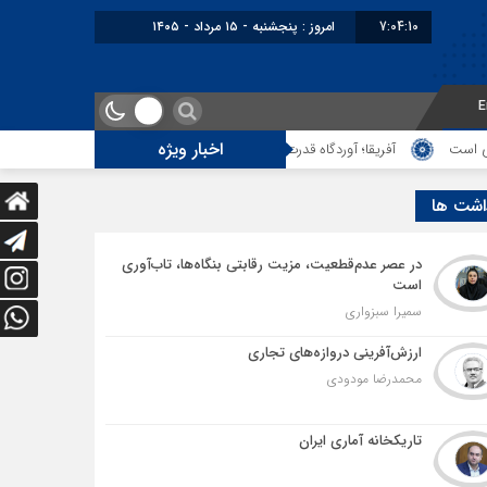
7:04:11
برابر با : Thursday - 6 August -
E
اخبار ویژه
فریقا؛ آوردگاه قدرت‌های معدنی
از لزوم اصلاح ایرادات سامانه تأمین اجتماعی
اشت ها
در عصر عدم‌قطعیت، مزیت رقابتی بنگاه‌ها، تاب‌آوری
است
سمیرا سبزواری
ارزش‌آفرینی دروازه‌های تجاری
محمدرضا مودودی
تاریکخانه آماری ایران