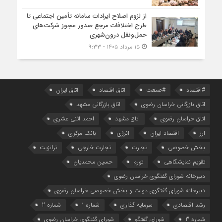
از لزوم اصلاح ایرادات سامانه تأمین اجتماعی تا
طرح اختلافات مرجع صدور مجوز شرکت‌های
حمل‌ونقل درون‌شهری
۱۵ مرداد ۱۴۰۵ - ۹:۳۳
#اقتصاد
#صنعت
اتاق اقتصاد
اتاق ایران
اتاق بازرگانی خراسان رضوی
اتاق بازرگانی مشهد
اتاق خراسان رضوی
اتاق مشهد
احمد اثنی عشری
ارز
اقتصاد ایران
انرژی
بانک مرکزی
بخش خصوصی
تجارت
تجارت خارجی
ترانزیت
تقویم نمایشگاهی
تورم
حسین محمدیان
دبیرخانه شورای گفتگوی خراسان رضوی
دبیرخانه شورای گفتگوی دولت و بخش خصوصی خراسان رضوی
رشد اقتصادی
سرمایه گذاری
شماره 1
شماره 2
شماره 3
شورای گفتگو
شورای گفتگوی خراسان رضوی