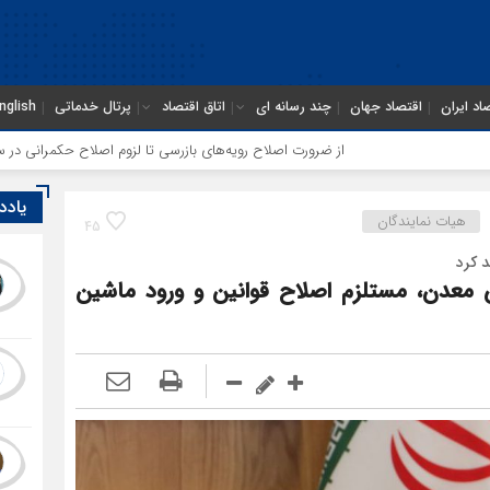
اد ایران
اقتصاد جهان
چند رسانه ای
اتاق اقتصاد
پرتال خدماتی
nglish
از ضرورت اصلاح رویه‌های بازرسی تا لزوم اصلاح حکمرانی در سازمان تأمین اجت
یادد
هیات نمایندگان
45
 کرد
عدن، مستلزم اصلاح قوانین و ورود ماشین