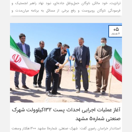
ترانزیت، خود مالکی ناوگان حمل‌ونقل جاده‌ای، نبود نهاد راهبر لجستیک و
فرسودگی ناوگان روبروست و رفع برخی از مسائل به برنامه میان‌مدت و
بلندمدت نیاز دارد.
۰۵
شهریور
آغاز عملیات اجرایی احداث پست 132‌کیلوولت شهرک
صنعتی شماره5 مشهد
استاندار خراسان رضوی گفت: شهرک صنعتی شماره5 مشهد 1400‌هکتار وسعت