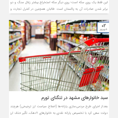
این فقط یک روی سکه است؛ روی دیگر سکه استخراج بیشتر زغال سنگ و دو
برابر شدن صادرات آن به پاکستان است. طالبان همچنین در کنترل تجارت و
حفظ درآمدها در این حوزه موفق بوده است؛ آن‌چنان‌که درآمدهای گمرکی
به‌رغم کاهش تجارت به اندازه دولت اشرف غنی‌احمد‌زی است. آمارها نشان
۰۲
می‌دهد میزان صادرات نیز از ۲/ ۱میلیارد دلار به رقم ۸/ ۱میلیارد دلار رسیده
شهریور
است. برای اولین‌بار در طول ۲۰سال گذشته سند بودجه ملی بدون کمک
خارجی تنظیم شد.
سبد خانوارهای مشهد در تنگنای تورم
بعد از اجرای طرح مردمی سازی یارانه ها (اصلاح سیاست ارز ترجیحی) هر چند
دولت سعی کرد با تخصیص یارانه نقدی به خانوارهای 9دهک، تأثیر حذف ارز